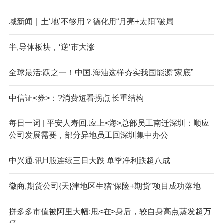
域新闻｜土‘地’不够用？德化用“月亮+太阳”破局
半,导体板块，‘逆’市大涨
全球最活;跃之一！中国.海油这样夯实我国能源“家底”
中信证<券>：?消费短看拐点 长重结构
每日一词 | 平安人寿回.应上<海>总部员工南迁深圳：顺应
公司发展需要，部分异地员工回深圳集中办公
中兴通.讯H股连续三日大跌 单季净利跌超八成
徽商,期货公司{天}津地区生猪“保险+期货”项目成功落地
拼多多市值被阿里大幅:甩<在>身后，较自身高点蒸发超万