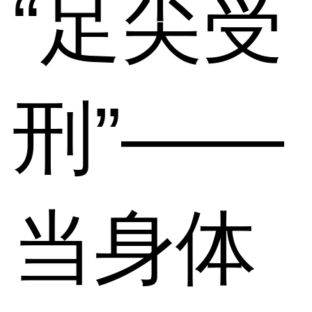
“足尖受
刑”——
当身体