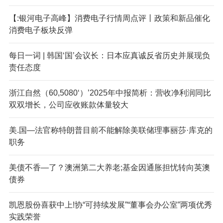
【:银河电子高峰】消费电子行情周点评丨政策和新品催化
消费电子板块反弹
每日一词 | 韩国‘国’会议长：日本应真诚反省历史并展现负
责任态度
浙江自然（60,5080‘）’2025年中报简析：营收净利润同比
双双增长，公司应收账款体量较大
美.国—法官称特朗普目前不能解除美联储理事丽莎·库克的
职务
美债不香—了？澳洲第二大养老;基金因通胀担忧转向英澳
债券
凯恩股份喜获中上!协“可持续发展”“董事会办公室”两项优秀
实践荣誉