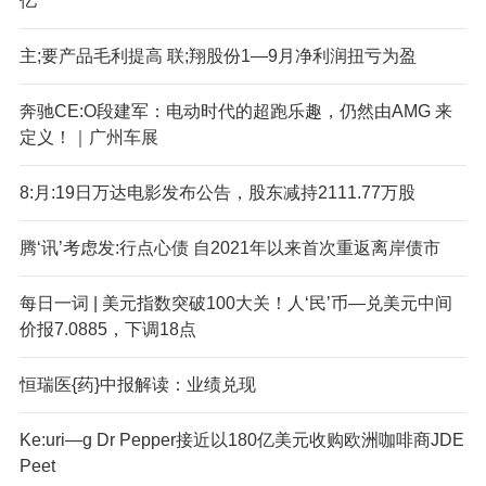
亿
主;要产品毛利提高 联;翔股份1—9月净利润扭亏为盈
奔驰CE:O段建军：电动时代的超跑乐趣，仍然由AMG 来
定义！｜广州车展
8:月:19日万达电影发布公告，股东减持2111.77万股
腾‘讯’考虑发:行点心债 自2021年以来首次重返离岸债市
每日一词 | 美元指数突破100大关！人‘民’币—兑美元中间
价报7.0885，下调18点
恒瑞医{药}中报解读：业绩兑现
Ke:uri—g Dr Pepper接近以180亿美元收购欧洲咖啡商JDE
Peet