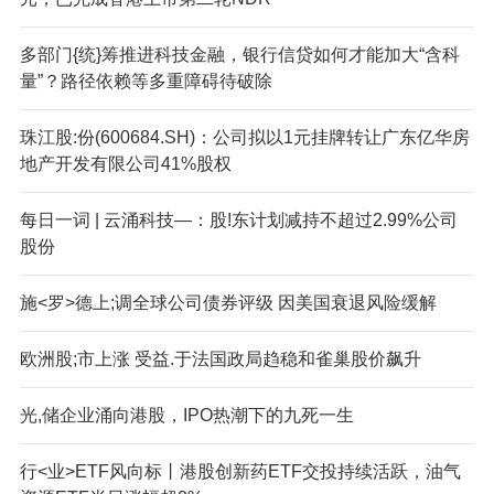
多部门{统}筹推进科技金融，银行信贷如何才能加大“含科
量”？路径依赖等多重障碍待破除
珠江股:份(600684.SH)：公司拟以1元挂牌转让广东亿华房
地产开发有限公司41%股权
每日一词 | 云涌科技—：股!东计划减持不超过2.99%公司
股份
施<罗>德上;调全球公司债券评级 因美国衰退风险缓解
欧洲股;市上涨 受益.于法国政局趋稳和雀巢股价飙升
光,储企业涌向港股，IPO热潮下的九死一生
行<业>ETF风向标丨港股创新药ETF交投持续活跃，油气