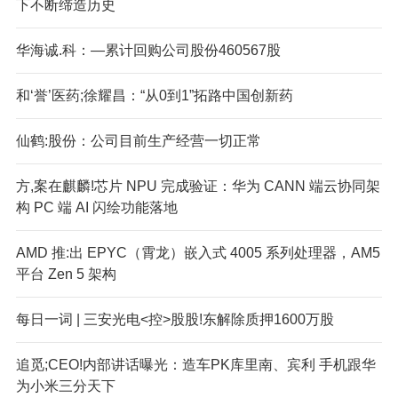
下不断缔造历史
华海诚.科：—累计回购公司股份460567股
和‘誉’医药;徐耀昌：“从0到1”拓路中国创新药
仙鹤:股份：公司目前生产经营一切正常
方,案在麒麟!芯片 NPU 完成验证：华为 CANN 端云协同架
构 PC 端 AI 闪绘功能落地
AMD 推:出 EPYC（霄龙）嵌入式 4005 系列处理器，AM5
平台 Zen 5 架构
每日一词 | 三安光电<控>股股!东解除质押1600万股
追觅;CEO!内部讲话曝光：造车PK库里南、宾利 手机跟华
为小米三分天下