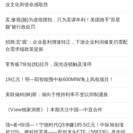
业文化和使命感取胜
卖,惨视{频}为虚假摆拍，只为卖课牟利！美团骑手“苏星
颜”被行政处罚
招商:宏‘观’：企业盈利增速转正，下游企业利润修复仍需配
合需求端政策提振
零售板?块短{线}拉升，国光连锁触及涨停
19亿元！明—阳智能预中标600M!W海上风电项目！
美联储柯{林}斯：倾向于维持利率不变以抑制通胀
​《V:iew独家洞察》丨本期关注中国—中亚合作
强<者>恒强—！宁德时代Q3净赚185.5亿元！中际旭创涨
超10%，硬科技宽基——双创龙头ETF（588330）盘中猛