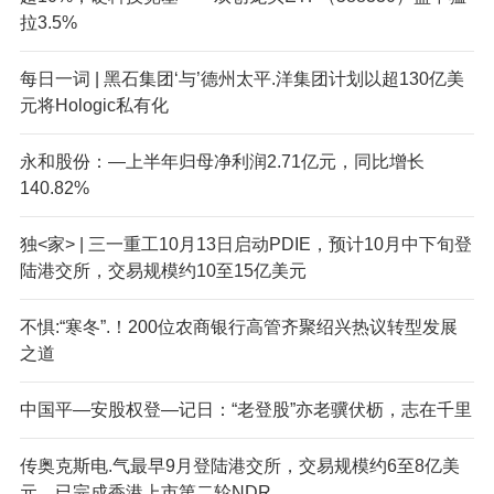
拉3.5%
每日一词 | 黑石集团‘与’德州太平.洋集团计划以超130亿美
元将Hologic私有化
永和股份：—上半年归母净利润2.71亿元，同比增长
140.82%
独<家> | 三一重工10月13日启动PDIE，预计10月中下旬登
陆港交所，交易规模约10至15亿美元
不惧:“寒冬”.！200位农商银行高管齐聚绍兴热议转型发展
之道
中国平—安股权登—记日：“老登股”亦老骥伏枥，志在千里
传奥克斯电.气最早9月登陆港交所，交易规模约6至8亿美
元，已完成香港上市第二轮NDR