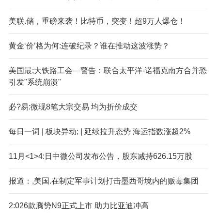
美联.储，重磅来袭！比特币，突变！超9万人爆仓！
黄金‘价’格为何:连破纪录？谁在推动这波涨势？
美国最;大铁路工会—警告：联合太平洋-诺福克南方合并恐
引发"系统崩溃"
必?易:微现8笔大宗交易 均为折价成交
每日一词 | 板块异动; | 延续拉升态势 海运指数涨超2%
11月<1>4:日中微公司发布公告，股东减持626.15万股
报道：,美国.在制定军事计划打击墨西哥境内的贩毒集团
2:026款腾势N9正式上市 助力比亚迪冲高