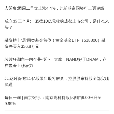
宏盟集;团周二早盘上涨4.4%，此前获富国银行上调评级
成立:仅三个月:，豪掷10亿元收购成都上市公司，是什么来
头？
融资榜丨‘居’同类基金首位！黄金基金ETF（518800）融
资净买入336.8万元
芯片狂潮向—内存蔓<延>，大摩：NAND好于DRAM，存
在显著上涨潜力
菲;达环保逾1.5亿股限售股将解禁，控股股东持股全部实现
流通
每日一词 | 南京银行.：南京高科持股比例由9.00%升至
9.99%