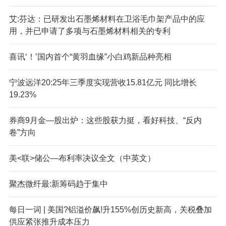
艾:芬达：已研发出石墨烯材料在卫浴毛巾架产品中的应
用，并已申请了多项与石墨烯材料相关的专利
喜讯‘！’国内首个“黄羽血缘”小白鸡新品种亮相
宁波远洋20:25年三季度实现营收15.81亿元 同比增长
19.23%
券商9月金—股出炉：这些股获力挺，看好科技、“反内
卷”方向
美<联>储公—布利率决议全文（中英文）
聚杰微纤最:新筹码趋于集中
每日一词 | 美国?铝溢价飙!升155%创历史新高，关税叠加
供应紧张推升成本压力