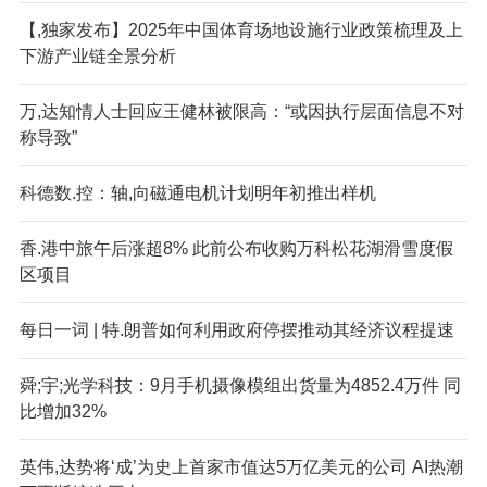
【,独家发布】2025年中国体育场地设施行业政策梳理及上
下游产业链全景分析
万,达知情人士回应王健林被限高：“或因执行层面信息不对
称导致”
科德数.控：轴,向磁通电机计划明年初推出样机
香.港中旅午后涨超8% 此前公布收购万科松花湖滑雪度假
区项目
每日一词 | 特.朗普如何利用政府停摆推动其经济议程提速
舜;宇;光学科技：9月手机摄像模组出货量为4852.4万件 同
比增加32%
英伟,达势将‘成’为史上首家市值达5万亿美元的公司 AI热潮