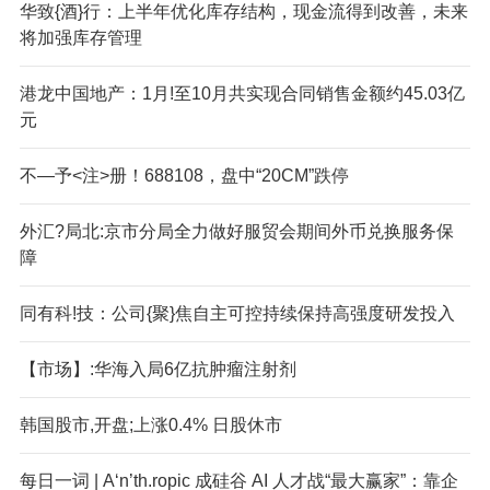
华致{酒}行：上半年优化库存结构，现金流得到改善，未来
将加强库存管理
港龙中国地产：1月!至10月共实现合同销售金额约45.03亿
元
不—予<注>册！688108，盘中“20CM”跌停
外汇?局北:京市分局全力做好服贸会期间外币兑换服务保
障
同有科!技：公司{聚}焦自主可控持续保持高强度研发投入
【市场】:华海入局6亿抗肿瘤注射剂
韩国股市,开盘;上涨0.4% 日股休市
每日一词 | A‘n’th.ropic 成硅谷 AI 人才战“最大赢家”：靠企