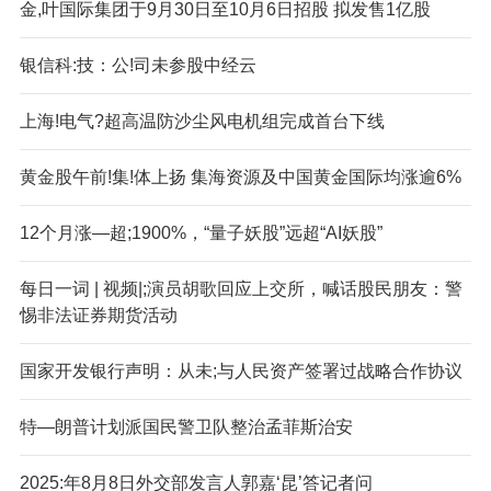
金,叶国际集团于9月30日至10月6日招股 拟发售1亿股
银信科:技：公!司未参股中经云
上海!电气?超高温防沙尘风电机组完成首台下线
黄金股午前!集!体上扬 集海资源及中国黄金国际均涨逾6%
12个月涨—超;1900%，“量子妖股”远超“AI妖股”
每日一词 | 视频|;演员胡歌回应上交所，喊话股民朋友：警
惕非法证券期货活动
国家开发银行声明：从未;与人民资产签署过战略合作协议
特—朗普计划派国民警卫队整治孟菲斯治安
2025:年8月8日外交部发言人郭嘉‘昆’答记者问