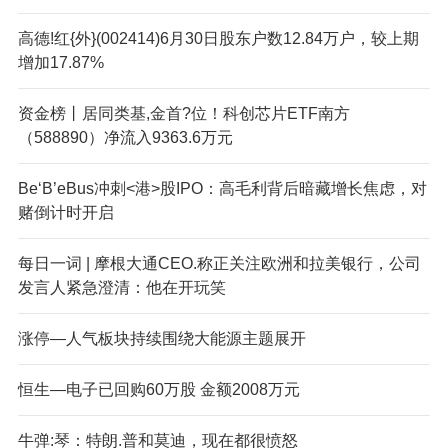
高德!红{外}(002414)6月30日股东户数12.84万户，较上期
增加17.87%
资金榜丨居同类基,金首?位！科创芯片ETF南方
（588890）净流入9363.6万元
Be‘B’eBus冲刺<港>股IPO：高毛利背后暗藏增长焦虑，对
赌倒计时开启
每日一词 | 摩根大通CEO.称正关注欧洲和拉美银行，公司
发言人紧急澄清：他在开玩笑
涨停—人气板块持续围绕大能源主题展开
恒生—电子已回购60万股 金额2008万元
牛弹:琴：特朗.普和莫迪，现在都很愤怒