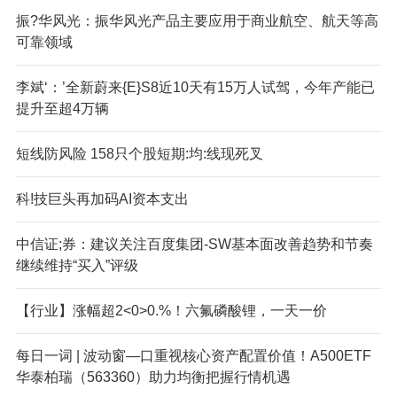
振?华风光：振华风光产品主要应用于商业航空、航天等高
可靠领域
李斌‘：’全新蔚来{E}S8近10天有15万人试驾，今年产能已
提升至超4万辆
短线防风险 158只个股短期:均:线现死叉
科!技巨头再加码AI资本支出
中信证;券：建议关注百度集团-SW基本面改善趋势和节奏
继续维持“买入”评级
【行业】涨幅超2<0>0.%！六氟磷酸锂，一天一价
每日一词 | 波动窗—口重视核心资产配置价值！A500ETF
华泰柏瑞（563360）助力均衡把握行情机遇