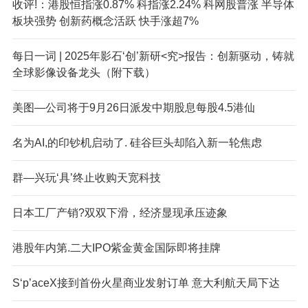
收评!：港股恒指涨0.87% 科指涨2.24% 科网股普涨 半导体
板块强势 创新药概念活跃 快手涨超7%
每日一词 | 2025年影石‘创’新研<究>报告：创新驱动，铸就
全球影像设备龙头（附下载）
美图—公司将于9月26日派发中期股息每股4.5港仙
名为AI,的印钞机启动了. 硅谷巨头却陷入新一轮焦虑
群—兴玩‘具’终止收购天宽科技
日本工厂产销?双双下滑，经济显现承压迹象
港股年内第.二大IPO紫金黄金国际即将挂牌
S‘p’aceX接到首份火星商业发射订单 意大利航天局下达