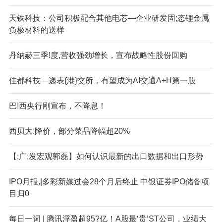
天铁科技：公司积极配合其他电芯—企业研发固;态锂金属
负极材料的送样
丹纳赫三季!度,营收强劲增长，宣布战略性股份回购
佳都科技—递表{港}交所，有望成为AI交通A+H第一股
巴!西央行刚宣布，不降息！
西贝大:降价，部分菜品降幅超20%
【;广;发宏观郭磊】如何认识最新的出口数据和出口形势
IPO月报,|多彩新媒过会28个月后终止 中银证券IPO储备项
目归0
每日一词 | 腾讯浮盈超95?亿！A股最‘贵’ST公司，业绩大