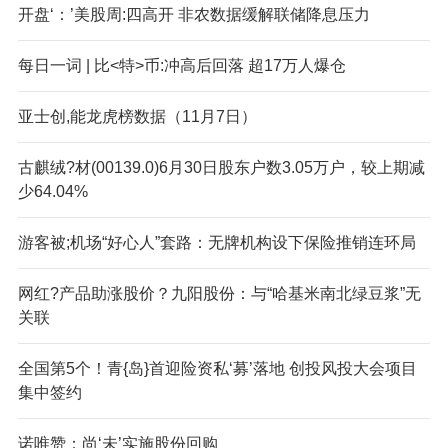
开盘‘：’美股周:四高开 非农数据缓解联储降息压力
每日一词 | 比<特>币:冲高后回落 超17万人爆仓
亚士创,能龙虎榜数据（11月7日）
古麒绒?材(00139.0)6月30日股东户数3.05万户，较上期减
少64.04%
游客被;机场“好心人”套路：无牌机构设下保险推销连环局
网红?产品助涨股价？九阳股份：与“哈基米南北绿豆浆”无
关联
全国第5个！青{岛}首迎险资私‘募’落地 创投风投大会项目
集中签约
诺唯赞：尚‘未’实施股份回购