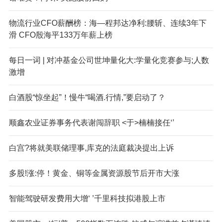
物流行业CFO薪酬榜：海—程邦达净利:腰斩、连续3年下
滑 CFO殷海平133万年薪上榜
每日一词 | 对冲基金公司世坤量化大:学量化竞赛参与;人数
激增
白酒股“惊坐起”！慢牛“喝酒.行情,”要启动了？
顺鑫农业证券事务代表谢闯辞职 <于>楠楠接任‘’
白宫?将就美联储理事,库克的法庭裁决提出上诉
多股!涨:停！黄金、铜等金属资源股节后开市大涨
智能驾驶研发费用大增‘ ’千里科技拟港股上市