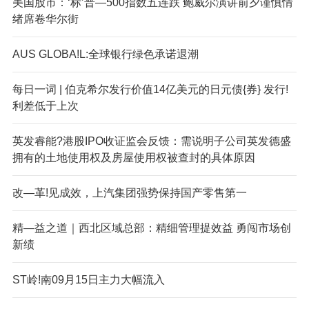
美国股市：‘标’普—500指数五连跌 鲍威尔演讲前夕谨慎情
绪席卷华尔街
AUS GLOBA!L:全球银行绿色承诺退潮
每日一词 | 伯克希尔发行价值14亿美元的日元债{券} 发行!
利差低于上次
英发睿能?港股IPO收证监会反馈：需说明子公司英发德盛
拥有的土地使用权及房屋使用权被查封的具体原因
改—革!见成效，上汽集团强势保持国产零售第一
精—益之道｜西北区域总部：精细管理提效益 勇闯市场创
新绩
ST岭!南09月15日主力大幅流入