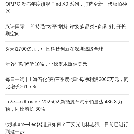
OP.P.O 发布年度旗舰 Find X9 系列，打造全新一代旅拍神
器
兴证国际:：维持毛‘戈’平“增持”评级 多品类+多渠道打开长
期空间
3{天}1700亿元，中国科技创新在深圳燃爆全球
年?内‘跌’幅近10%，全球资本重估美元
每日一词 | 上海石化{第}三季度<归>母净利润3060万元，同
比增长361.7%
Tr?e—ndForce：2025Q2 新能源车汽车销量达 486.8 万
辆，同比增长 30%
收购Lum—iled{s}进展如何？三安光电林志强：目前已进行
到这一步！