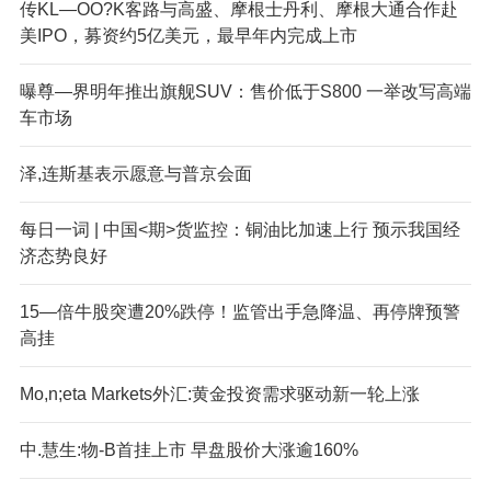
传KL—OO?K客路与高盛、摩根士丹利、摩根大通合作赴
美IPO，募资约5亿美元，最早年内完成上市
曝尊—界明年推出旗舰SUV：售价低于S800 一举改写高端
车市场
泽,连斯基表示愿意与普京会面
每日一词 | 中国<期>货监控：铜油比加速上行 预示我国经
济态势良好
15—倍牛股突遭20%跌停！监管出手急降温、再停牌预警
高挂
Mo,n;eta Markets外汇:黄金投资需求驱动新一轮上涨
中.慧生:物-B首挂上市 早盘股价大涨逾160%