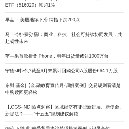
ETF（516020）涨超1%！
早盘!：美股继续下滑 纳指下跌200点
马上<消>费孙磊!：商业、科技、社会可持续协同发展，共
赴韧性未来
苹—果首款折叠iPhone，明年出货量或达1000万台
宁德<时>代?截至6月末累计回购公司A股股份664.1万股
东财;基金|【金.融教育宣传月-调解案例】交易规则看清楚
申购赎回更轻松
【,CGS-;NDI热点洞察】区域经济有哪些新进展、新使命、
新提法？—— “十五五”规划建议解读
铜价.下跌 此!前受贸易协议希望提振而创下纪录高位