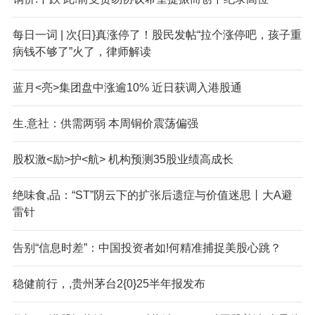
每日一词 | 次{日}真涨停了！股民发帖“拉个涨停吧，孩子重
病钱不够了”火了，律师解读
蓝月<亮>集团盘中涨逾10% 近日获调入港股通
生.意社：供需两弱 本周铜价震荡偏强
股权激<励>护<航> 机构预测35股业绩高成长
绝味食,品：“ST”阴云下的扩张后遗症与价值迷思丨大A避
雷针
告别“信息时差”：中国投资者如!何精准捕捉美股心跳？
稳健前行，,贵州茅台2{0}25半年报发布