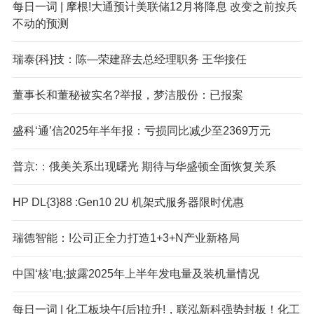
每日一词 | 摩根!大通预计美联储12月将降息 改变之前按兵
不动的预测
瑞泰{科}技：陈—荣建辞去总经理职务 王华接任
董事长和董秘被实名?举报，梦洁股份：已报案
盛科‘通’信2025年半年报：亏损同比减少至2369万元
普京:：俄美关系出现曙光 期待与华盛顿全面恢复关系
HP DL{3}88 :Gen10 2U 机架式服务器限时优惠
瑞德智能：!公司正全力打造1+3+N产业新格局
中国‘核’电;披露2025年上半年发电量及装机量情况
每日一词 | 化工板块午{后}拉升!，联泓新科强势封板！化工