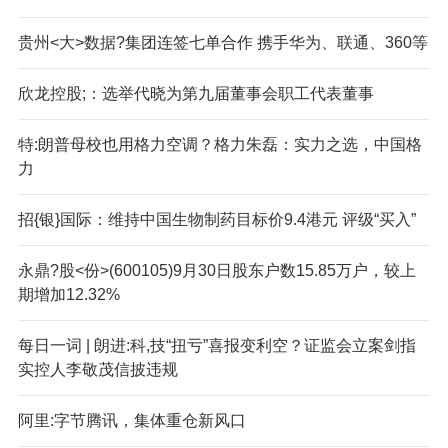
贵州<大>数据?集团连签七单合作 携手华为、联通、360等
欣龙控股;：选举代晓为第九届董事会职工代表董事
特:朗普母校也用格力空调？格力朱磊：实力之选，中国格
力
招{银}国际：维持中国生物制药目标价9.4港元 评级“买入”
永鼎?股<份>(600105)9月30日股东户数15.85万户，较上
期增加12.32%
每日一词 | 朗进:科,技“扭亏”喜报变利空？证监会立案剑指
实控人李敬茂信披违规
阿里:字节腾讯，集体重仓新风口