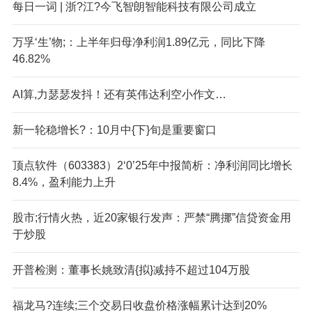
每日一词 | 浙?江?今飞智朗智能科技有限公司成立
万孚‘生’物;：上半年归母净利润1.89亿元，同比下降
46.82%
AI算,力瑟瑟发抖！还有英伟达利空小作文…
新一轮稳增长?：10月中{下}旬是重要窗口
顶点软件（603383）2‘0’25年中报简析：净利润同比增长
8.4%，盈利能力上升
股市;行情火热，近20家银行发声：严禁“腾挪”信贷资金用
于炒股
开普检测：董事长姚致清{拟}减持不超过104万股
福龙马?连续;三个交易日收盘价格涨幅累计达到20%