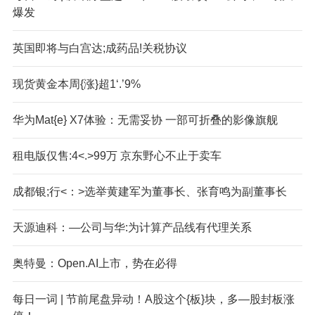
爆发
英国即将与白宫达;成药品!关税协议
现货黄金本周{涨}超1‘.’9%
华为Mat{e} X7体验：无需妥协 一部可折叠的影像旗舰
租电版仅售:4<.>99万 京东野心不止于卖车
成都银;行<：>选举黄建军为董事长、张育鸣为副董事长
天源迪科：—公司与华:为计算产品线有代理关系
奥特曼：Open.AI上市，势在必得
每日一词 | 节前尾盘异动！A股这个{板}块，多—股封板涨