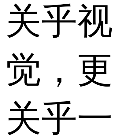
关乎视
觉，更
关乎一