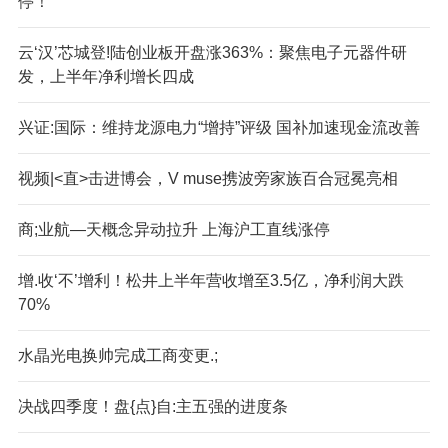
停！
云‘汉’芯城登!陆创业板开盘涨363%：聚焦电子元器件研
发，上半年净利增长四成
兴证:国际：维持龙源电力“增持”评级 国补加速现金流改善
视频|<直>击进博会，V muse携波旁家族百合冠冕亮相
商;业航—天概念异动拉升 上海沪工直线涨停
增.收‘不’增利！松井上半年营收增至3.5亿，净利润大跌
70%
水晶光电换帅完成工商变更.;
决战四季度！盘{点}自:主五强的进度条