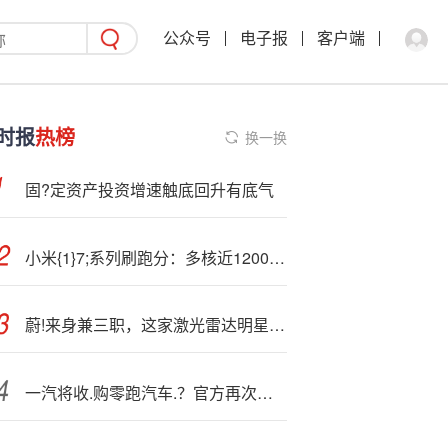
公众号
电子报
客户端
时报
热榜
换一换
固?定资产投资增速触底回升有底气
小米{1}7;系列刷跑分：多核近12000 稳赢iPhone 17 Pro
蔚!来身兼三职，这家激光雷达明星企业能否“上车”港交所
一汽将收.购零跑汽车.？官方再次否认