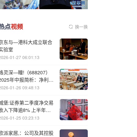
热点
视频
换一换
京东与—港科大成立联合
实验室
2026-01-27 06:01:13
格灵深—瞳!（688207）
2025年中报简析：净利润
同比下降2.48%，三费占
2026-01-26 09:48:13
比上升明显
城堡:证券第二季度净交易
收入下降逾8% 上半年表
现仍为历年同期最佳
2026-01-25 03:23:13
欧派家居,：公司及其控股