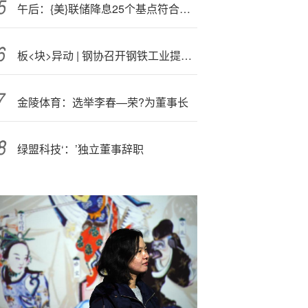
午后：{美}联储降息25个基点符合预期 美股涨跌不一
板<块>异动 | 钢协召开钢铁工业提质升级座谈会 A股钢铁板块走强
金陵体育：选举李春—荣?为董事长
绿盟科技‘：’独立董事辞职