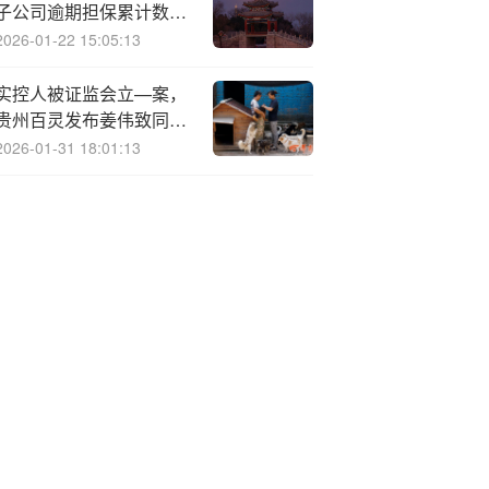
子公司逾期担保累计数量
为0
2026-01-22 15:05:13
实控人被证监会立—案，
贵州百灵发布姜伟致同事
的一封信
2026-01-31 18:01:13