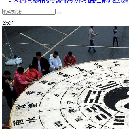
基金
金融
视听
评论
专题
产经
创投
科创板
新三板
投教
ESG
滚
公众号