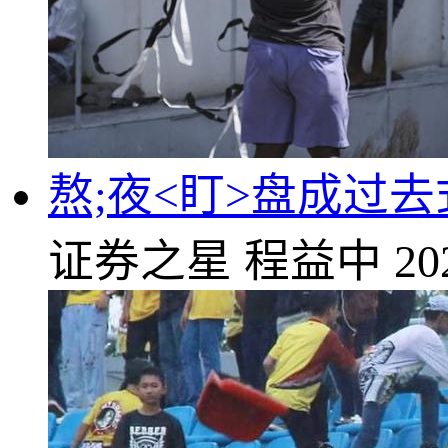
熬;夜<盯>盘成过去
证券之星
程益中
20