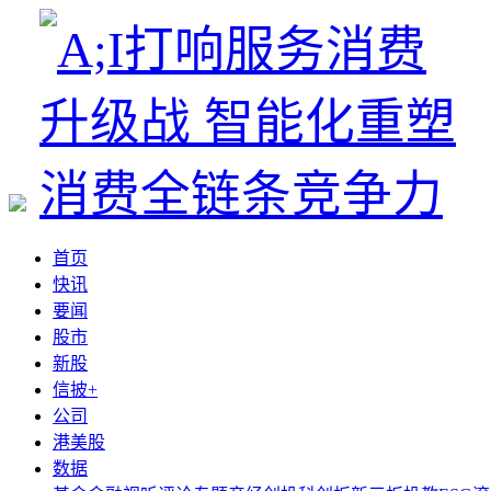
首页
快讯
要闻
股市
新股
信披+
公司
港美股
数据